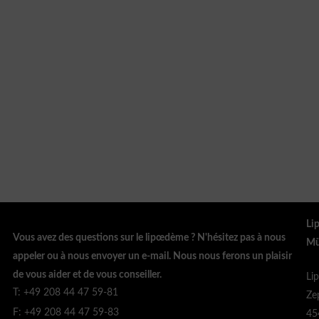
Li
Vous avez des questions sur le lipœdème ? N'hésitez pas à nous
Mü
appeler ou à nous envoyer un e-mail. Nous nous ferons un plaisir
de vous aider et de vous conseiller.
Li
T: +49 208 44 47 59-81
Ze
F: +49 208 44 47 59-83
45