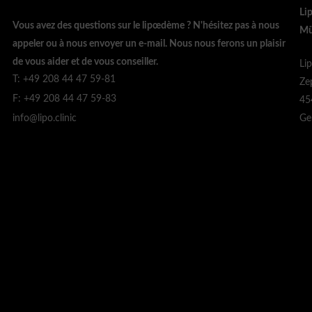
Li
Vous avez des questions sur le lipœdème ? N'hésitez pas à nous
Mü
appeler ou à nous envoyer un e-mail. Nous nous ferons un plaisir
de vous aider et de vous conseiller.
Li
T: +49 208 44 47 59-81
Ze
F: +49 208 44 47 59-83
45
Ge
info@lipo.clinic