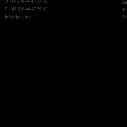
T: +49 208 44 47 59-81
Ze
F: +49 208 44 47 59-83
45
Ge
info@lipo.clinic