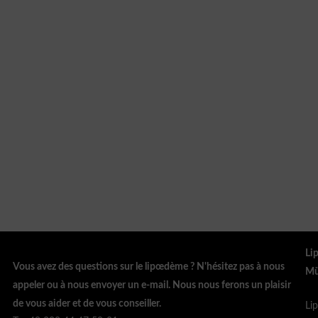
Li
Vous avez des questions sur le lipœdème ? N'hésitez pas à nous
Mü
appeler ou à nous envoyer un e-mail. Nous nous ferons un plaisir
de vous aider et de vous conseiller.
Li