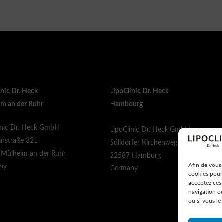
inic Dr. Heck
LipoClinic Dr. Heck
m an der Ruhr
Hambourg
inic Dr. Heck GmbH
LipoClinic Dr. Heck GmbH
instraße 321
Sülldorfer Kirchenweg 1b
Mülheim an der Ruhr
22587 Hamburg
Afin de vous 
ny
Germany
cookies pour 
acceptez ces
navigation o
ou si vous le