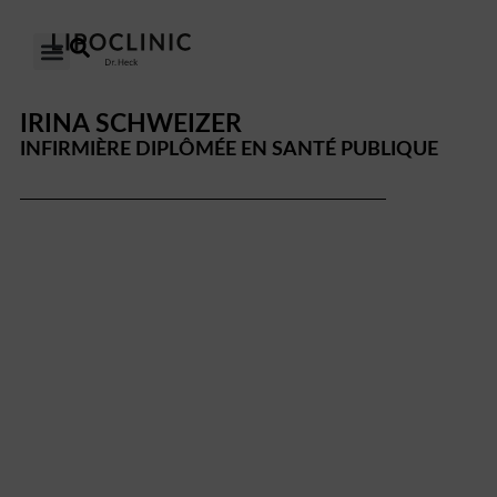
LE LIPŒDÈME
NOS CLINIQUES
NOTRE APPROCHE
IRINA SCHWEIZER
INFIRMIÈRE DIPLÔMÉE EN SANTÉ PUBLIQUE