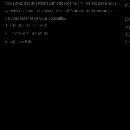
Vous avez des questions sur le lipœdème ? N'hésitez pas à nous
Mü
appeler ou à nous envoyer un e-mail. Nous nous ferons un plaisir
de vous aider et de vous conseiller.
Li
T: +49 208 44 47 59-81
Ze
F: +49 208 44 47 59-83
45
Ge
info@lipo.clinic