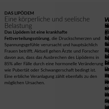
DAS LIPÖDEM
Eine körperliche und seelische
W
W
H
W
W
H
Belastung
is
s
i
s
B
S
e
d
e
d
g
F
Das Lipödem ist eine krankhafte
L
S
L
S
e
In
Fettverteilungsstörung
, die Druckschmerzen und
e
u
f
D
In
u
Spannungsgefühle verursacht und hauptsächlich
L
T
e
L
e
F
Frauen betrifft. Aktuell gehen Ärzte und Forscher
e
L
D
ist
er
fi
davon aus, dass das Ausbrechen des Lipödems in
L
D
S
ei
Te
Si
85% aller Fälle durch eine hormonelle Veränderung
D
Li
ei
ch
k
we
wie Pubertät oder Schwangerschaft bedingt ist.
da
i
L
hä
Si
In
Eine erbliche Veranlagung zählt ebenfalls zu den
L
R
si
ve
se
r
möglichen Ursachen.
ei
ei
au
u
fe
u
ch
L
ih
ve
o
da
u
Op
Au
d
Si
L
fo
ist
u
we
ev
u