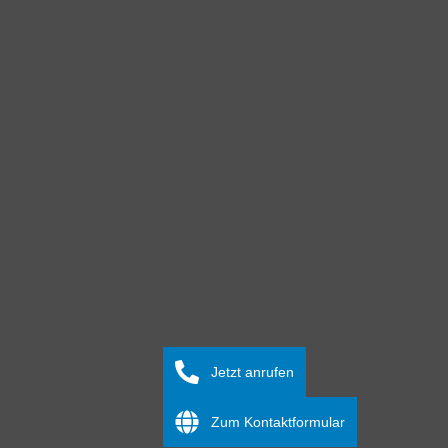
Erfahrung möchten wir Ihnen helfen, den Schritt in
ein neues Leben ohne Lipödem zu wagen.
Weiterlesen
FAQ
Kurz und klar
Hier finden Sie Antworten auf die wichtigsten
Fragen rund um die Krankheit Lipödem und die
Behandlungsmöglichkeiten.
Jetzt anrufen
Schmerzen
Wie fühlen sich die Schmerzen beim Lipödem
Zum Kontaktformular
an?