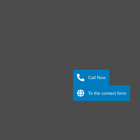
Call Now
To the contact form