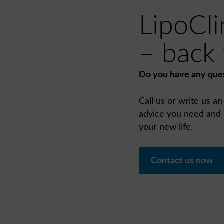
LipoCli
– back t
Do you have any que
Call us or write us a
advice you need and l
your new life.
Contact us now