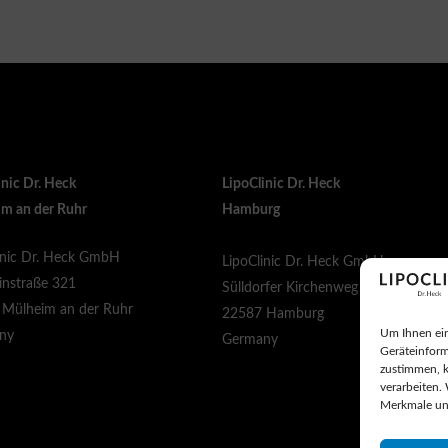
inic Dr. Heck
LipoClinic Dr. Heck
m an der Ruhr
Hamburg
inic Dr. Heck GmbH
LipoClinic Dr. Heck GmbH
instraße 321
Sülldorfer Kirchenweg 1b
Mülheim an der Ruhr
22587 Hamburg
Um Ihnen ein
ny
Germany
Geräteinform
zustimmen, k
verarbeiten.
Merkmale un