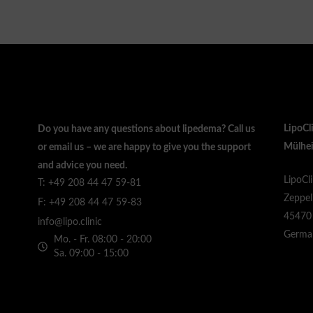
LipoCl
Do you have any questions about lipedema? Call us
Mülhei
or email us – we are happy to give you the support
and advice you need.
LipoCl
T: +49 208 44 47 59-81
Zeppel
F: +49 208 44 47 59-83
45470 
info@lipo.clinic
Germa
Mo. - Fr. 08:00 - 20:00
Sa. 09:00 - 15:00