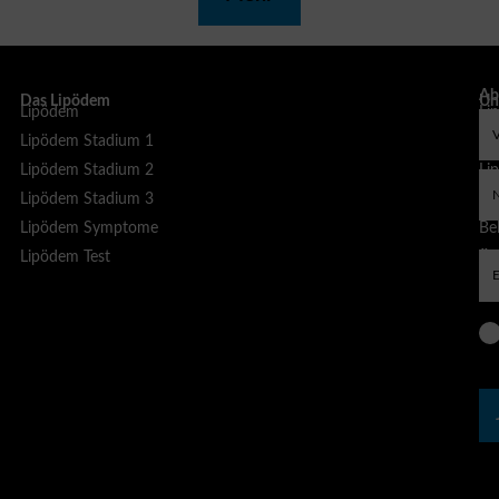
Ab
Das Lipödem
Un
Lipödem
Li
sp
Lipödem Stadium 1
Li
Lipödem Stadium 2
Li
Lipödem Stadium 3
Li
Lipödem Symptome
Bel
Lipödem Test
Äs
Be
Liposuktion bei Lipödem