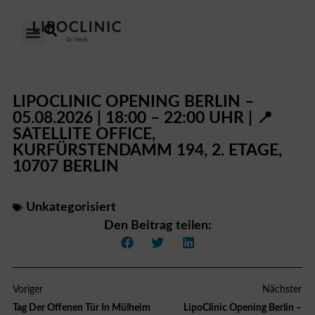
DAS LIPÖDEM
UNSERE KLINIKEN
UNSER ANSATZ
ÜBER UNS
LIPOCLINIC OPENING BERLIN –
05.08.2026 | 18:00 – 22:00 UHR | 📍
SATELLITE OFFICE,
KURFÜRSTENDAMM 194, 2. ETAGE,
10707 BERLIN
Unkategorisiert
Den Beitrag teilen:
Voriger
Nächster
Tag Der Offenen Tür In Mülheim
LipoClinic Opening Berlin –