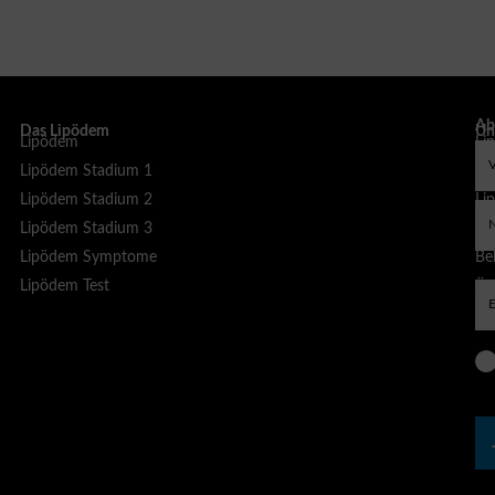
Ab
Das Lipödem
Un
Lipödem
Li
sp
Lipödem Stadium 1
Li
Lipödem Stadium 2
Li
Lipödem Stadium 3
Li
Lipödem Symptome
Bel
Lipödem Test
Äs
Be
Liposuktion bei Lipödem