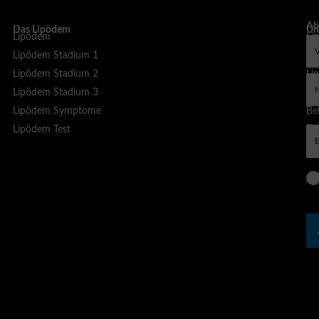
Ab
Das Lipödem
Un
Lipödem
Li
sp
Lipödem Stadium 1
Li
Lipödem Stadium 2
Li
Lipödem Stadium 3
Li
Lipödem Symptome
Bel
Lipödem Test
Äs
Be
Liposuktion bei Lipödem