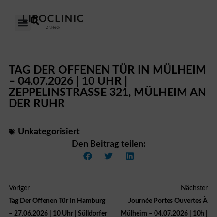
DAS LIPÖDEM
UNSERE KLINIKEN
UNSER ANSATZ
ÜBER UNS
TAG DER OFFENEN TÜR IN MÜLHEIM
– 04.07.2026 | 10 UHR |
ZEPPELINSTRASSE 321, MÜLHEIM AN D
ER RUHR
Unkategorisiert
Den Beitrag teilen:
Voriger
Nächster
Tag Der Offenen Tür In Hamburg
Journée Portes Ouvertes À
– 27.06.2026 | 10 Uhr | Sülldorfer
Mülheim – 04.07.2026 | 10h |