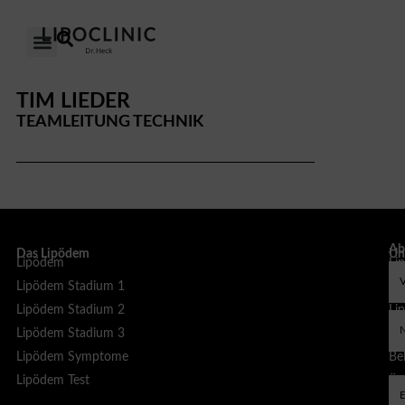
DAS LIPÖDEM
UNSERE KLINIKEN
UNSER ANSATZ
ÜBER UNS
TIM LIEDER
TEAMLEITUNG TECHNIK
Ab
Das Lipödem
Un
Lipödem
Li
sp
Lipödem Stadium 1
Li
Lipödem Stadium 2
Li
Lipödem Stadium 3
Li
Lipödem Symptome
Bel
Lipödem Test
Äs
Be
Liposuktion bei Lipödem