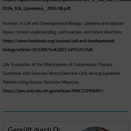
(
https://register.awmf.org/assets/guidelines/037_D_Ges_fuer_Phlebol
012le_S2k_Lipoedema__2024-08.pdf
)
Frontiers in Cell and Developmental Biology: Lipedema and adipose
tissue: current understanding, controversies, and future directions
(
https://www.frontiersin.org/journals/cell-and-developmental-
biology/articles/10.3389/fcell.2025.1691161/full
)
Life: Evaluation of the Effectiveness of Compression Therapy
Combined with Exercises Versus Exercises Only Among Lipedema
Patients Using Various Outcome Measures
(
https://pmc.ncbi.nlm.nih.gov/articles/PMC11595849/
)
Geprüft durch Dr.