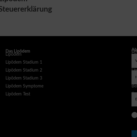
Steuererklärung
Ab
Das Lipödem
Un
Lipödem
Li
sp
Lipödem Stadium 1
Li
Lipödem Stadium 2
Li
Lipödem Stadium 3
Li
Lipödem Symptome
Bel
Lipödem Test
Äs
Be
Liposuktion bei Lipödem